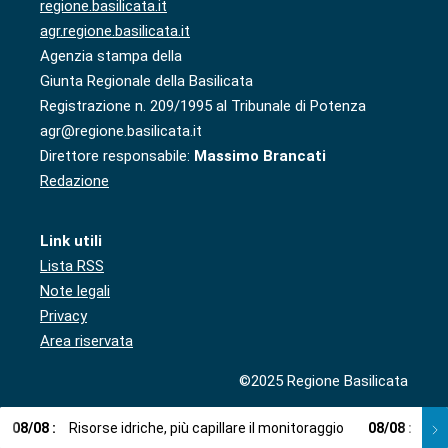
regione.basilicata.it
agr.regione.basilicata.it
Agenzia stampa della
Giunta Regionale della Basilicata
Registrazione n. 209/1995 al Tribunale di Potenza
agr@regione.basilicata.it
Direttore responsabile:
Massimo Brancati
Redazione
Link utili
Lista RSS
Note legali
Privacy
Area riservata
©2025 Regione Basilicata
08
/
08
:
Risorse idriche, più capillare il monitoraggio
08
/
08
:
Cup