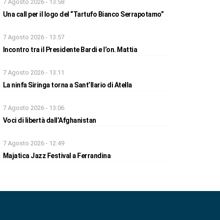
7 Agosto 2026 - 13:58
Una call per il logo del “Tartufo Bianco Serrapotamo”
7 Agosto 2026 - 13:57
Incontro tra il Presidente Bardi e l’on. Mattia
7 Agosto 2026 - 13:11
La ninfa Siringa torna a Sant’Ilario di Atella
7 Agosto 2026 - 13:06
Voci di libertà dall’Afghanistan
7 Agosto 2026 - 12:49
Majatica Jazz Festival a Ferrandina