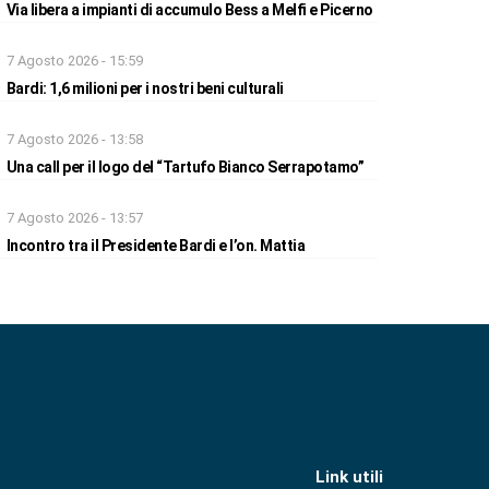
Via libera a impianti di accumulo Bess a Melfi e Picerno
7 Agosto 2026 - 15:59
Bardi: 1,6 milioni per i nostri beni culturali
7 Agosto 2026 - 13:58
Una call per il logo del “Tartufo Bianco Serrapotamo”
7 Agosto 2026 - 13:57
Incontro tra il Presidente Bardi e l’on. Mattia
Link utili