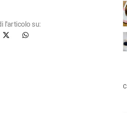
i l'articolo su:
C