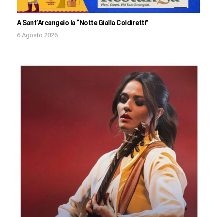
A Sant’Arcangelo la “Notte Gialla Coldiretti”
6 Agosto 2026