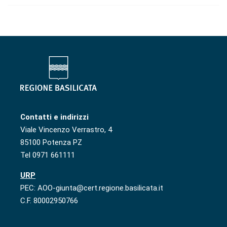
Contatti e indirizzi
Viale Vincenzo Verrastro, 4
85100 Potenza PZ
Tel 0971 661111
URP
PEC: AOO-giunta@cert.regione.basilicata.it
C.F. 80002950766