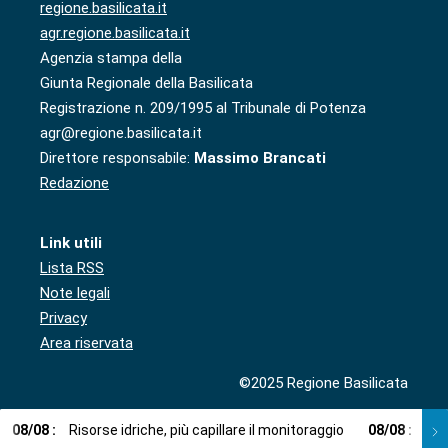
regione.basilicata.it
agr.regione.basilicata.it
Agenzia stampa della
Giunta Regionale della Basilicata
Registrazione n. 209/1995 al Tribunale di Potenza
agr@regione.basilicata.it
Direttore responsabile:
Massimo Brancati
Redazione
Link utili
Lista RSS
Note legali
Privacy
Area riservata
©2025 Regione Basilicata
08
/
08
:
Risorse idriche, più capillare il monitoraggio
08
/
08
:
Cup