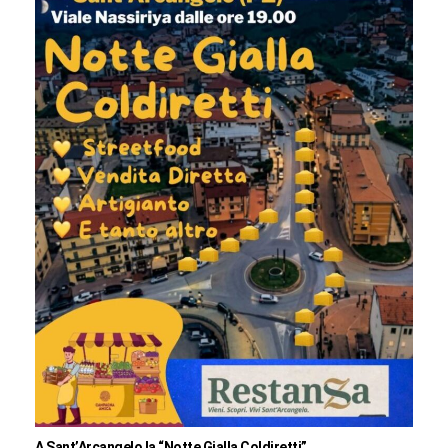
A Sant’Arcangelo la “Notte Gialla Coldiretti”