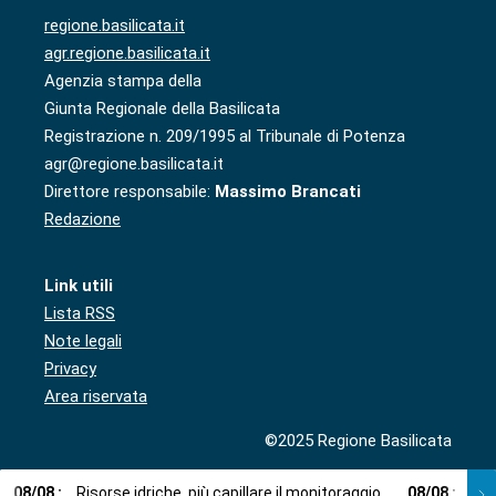
regione.basilicata.it
agr.regione.basilicata.it
Agenzia stampa della
Giunta Regionale della Basilicata
Registrazione n. 209/1995 al Tribunale di Potenza
agr@regione.basilicata.it
Direttore responsabile:
Massimo Brancati
Redazione
Link utili
Lista RSS
Note legali
Privacy
Area riservata
©2025 Regione Basilicata
08
/
08
:
Risorse idriche, più capillare il monitoraggio
08
/
08
:
Cup