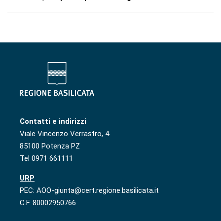
Contatti e indirizzi
Viale Vincenzo Verrastro, 4
85100 Potenza PZ
Tel 0971 661111
URP
PEC: AOO-giunta@cert.regione.basilicata.it
C.F. 80002950766