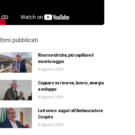
ltimi pubblicati
Risorse idriche, più capillare il
monitoraggio
8 Agosto 2026
Cupparo su risorse, lavoro, energia
e sviluppo
8 Agosto 2026
Latronico: auguri all’Ambasciatore
Cospito
8 Agosto 2026