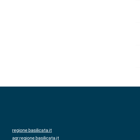
regione.basilicata.it
agr.regione.basilicata.it