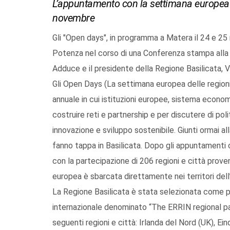
L’appuntamento con la settimana europea del
novembre
Gli "Open days", in programma a Matera il 24 e 2
Potenza nel corso di una Conferenza stampa alla 
Adduce e il presidente della Regione Basilicata, V
Gli Open Days (La settimana europea delle regioni
annuale in cui istituzioni europee, sistema econom
costruire reti e partnership e per discutere di po
innovazione e sviluppo sostenibile. Giunti ormai 
fanno tappa in Basilicata. Dopo gli appuntamenti c
con la partecipazione di 206 regioni e città prove
europea è sbarcata direttamente nei territori dell
La Regione Basilicata è stata selezionata come pa
internazionale denominato “The ERRIN regional par
seguenti regioni e città: Irlanda del Nord (UK), Ei