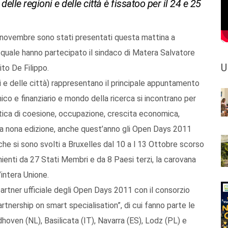
le regioni e delle città è fissatoo per il 24 e 25
5 novembre sono stati presentati questa mattina a
quale hanno partecipato il sindaco di Matera Salvatore
U
ito De Filippo.
 e delle città) rappresentano il principale appuntamento
ico e finanziario e mondo della ricerca si incontrano per
litica di coesione, occupazione, crescita economica,
alla nona edizione, anche quest’anno gli Open Days 2011
he si sono svolti a Bruxelles dal 10 a l 13 Ottobre scorso
nienti da 27 Stati Membri e da 8 Paesi terzi, la carovana
’intera Unione.
rtner ufficiale degli Open Days 2011 con il consorzio
tnership on smart specialisation”, di cui fanno parte le
ndhoven (NL), Basilicata (IT), Navarra (ES), Lodz (PL) e