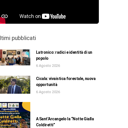
ltimi pubblicati
Latronico: radici e identità di un
popolo
6 Agosto 2026
Cicala: vivaistica forestale, nuova
opportunità
6 Agosto 2026
A Sant’Arcangelo la “Notte Gialla
Coldiretti”