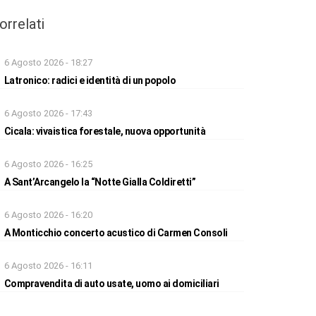
orrelati
6 Agosto 2026 - 18:27
Latronico: radici e identità di un popolo
6 Agosto 2026 - 17:43
Cicala: vivaistica forestale, nuova opportunità
6 Agosto 2026 - 16:25
A Sant’Arcangelo la “Notte Gialla Coldiretti”
6 Agosto 2026 - 16:20
A Monticchio concerto acustico di Carmen Consoli
6 Agosto 2026 - 16:11
Compravendita di auto usate, uomo ai domiciliari