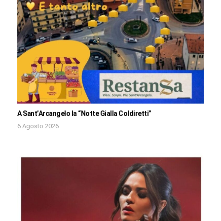
A Sant’Arcangelo la “Notte Gialla Coldiretti”
6 Agosto 2026