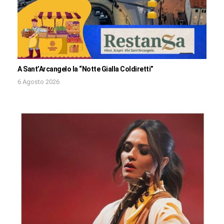
A Sant’Arcangelo la “Notte Gialla Coldiretti”
6 Agosto 2026