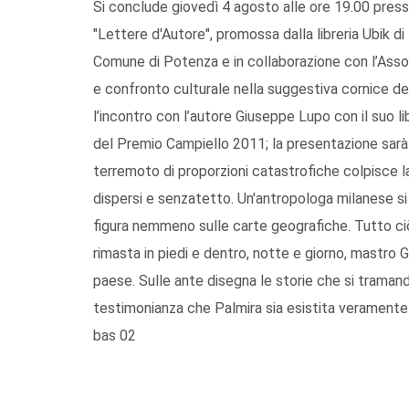
Si conclude giovedì 4 agosto alle ore 19.00 press
"Lettere d'Autore", promossa dalla libreria Ubik di 
Comune di Potenza e in collaborazione con l’Asso
e confronto culturale nella suggestiva cornice d
l’incontro con l’autore Giuseppe Lupo con il suo lib
del Premio Campiello 2011; la presentazione sarà
terremoto di proporzioni catastrofiche colpisce la
dispersi e senzatetto. Un'antropologa milanese si
figura nemmeno sulle carte geografiche. Tutto ciò
rimasta in piedi e dentro, notte e giorno, mastro 
paese. Sulle ante disegna le storie che si tramandan
testimonianza che Palmira sia esistita veramente e
bas 02