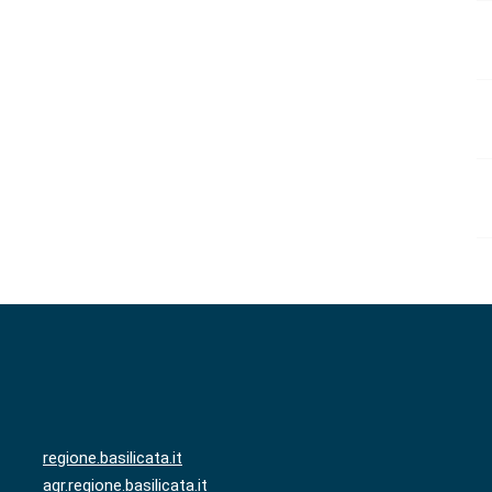
regione.basilicata.it
agr.regione.basilicata.it