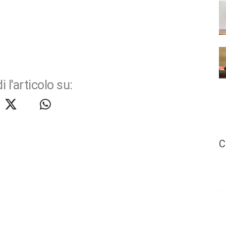
i l'articolo su:
C