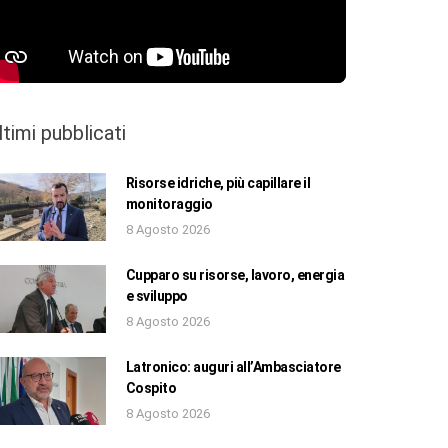
ltimi pubblicati
Risorse idriche, più capillare il
monitoraggio
8 Agosto 2026
Cupparo su risorse, lavoro, energia
e sviluppo
8 Agosto 2026
Latronico: auguri all’Ambasciatore
Cospito
8 Agosto 2026