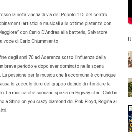
presso la nota vineria di via del Popolo,115 del centro
bbinamenti artistici e musicali alle ottime piatanze con
 Maggiore” con Canio D'Andrea alla batteria, Salvatore
U
s la voce di Carlo Chiummiento
ne degli anni 70 ad Acerenza sotto l'influenza della
 un breve periodo e dopo aver dominato nella scena
glie. La passione per la musica che li accomuna è comunque
ausa lo zoccolo duro del gruppo decide di rifondare la
sto. La musica che suonano spazia da Higway star , Child in
no a Shine on you crazy diamond dei Pink Floyd, Regina al
tri.