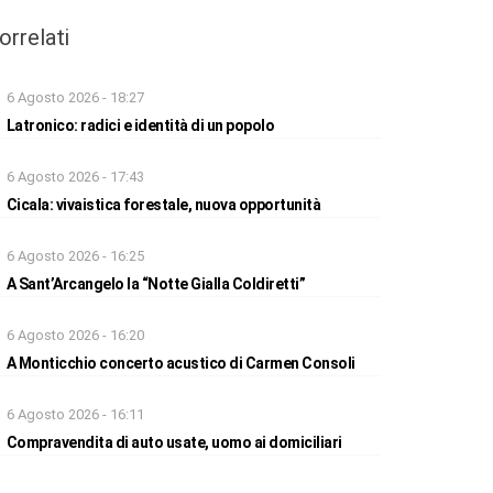
orrelati
6 Agosto 2026 - 18:27
Latronico: radici e identità di un popolo
6 Agosto 2026 - 17:43
Cicala: vivaistica forestale, nuova opportunità
6 Agosto 2026 - 16:25
A Sant’Arcangelo la “Notte Gialla Coldiretti”
6 Agosto 2026 - 16:20
A Monticchio concerto acustico di Carmen Consoli
6 Agosto 2026 - 16:11
Compravendita di auto usate, uomo ai domiciliari