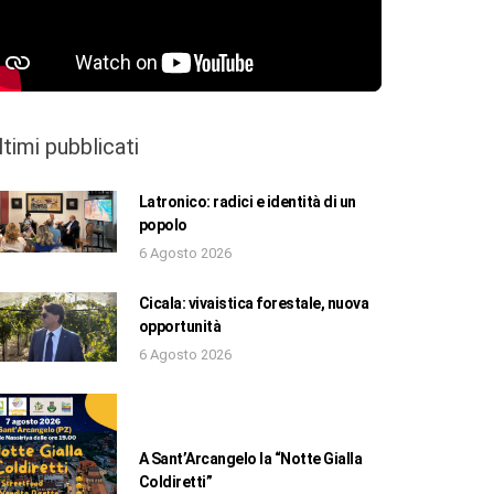
ltimi pubblicati
Latronico: radici e identità di un
popolo
6 Agosto 2026
Cicala: vivaistica forestale, nuova
opportunità
6 Agosto 2026
A Sant’Arcangelo la “Notte Gialla
Coldiretti”