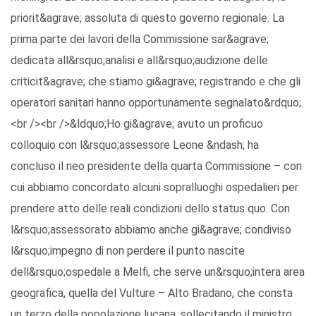
priorit&agrave; assoluta di questo governo regionale. La
prima parte dei lavori della Commissione sar&agrave;
dedicata all&rsquo;analisi e all&rsquo;audizione delle
criticit&agrave; che stiamo gi&agrave; registrando e che gli
operatori sanitari hanno opportunamente segnalato&rdquo;.
<br /><br />&ldquo;Ho gi&agrave; avuto un proficuo
colloquio con l&rsquo;assessore Leone &ndash; ha
concluso il neo presidente della quarta Commissione – con
cui abbiamo concordato alcuni sopralluoghi ospedalieri per
prendere atto delle reali condizioni dello status quo. Con
l&rsquo;assessorato abbiamo anche gi&agrave; condiviso
l&rsquo;impegno di non perdere il punto nascite
dell&rsquo;ospedale a Melfi, che serve un&rsquo;intera area
geografica, quella del Vulture – Alto Bradano, che consta
un terzo della popolazione lucana, sollecitando il ministro