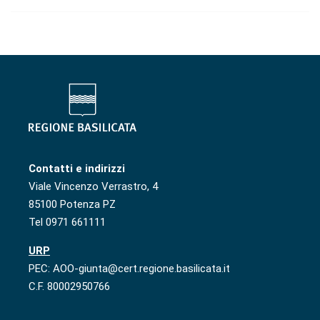
Contatti e indirizzi
Viale Vincenzo Verrastro, 4
85100 Potenza PZ
Tel 0971 661111
URP
PEC: AOO-giunta@cert.regione.basilicata.it
C.F. 80002950766