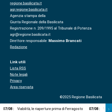
regione.basilicata.it
agr.regione.basilicata.it
Agenzia stampa della
Giunta Regionale della Basilicata
Registrazione n. 209/1995 al Tribunale di Potenza
agr@regione.basilicata.it
Direttore responsabile:
Massimo Brancati
Redazione
Link utili
Lista RSS
Note legali
Privacy
Area riservata
©2025 Regione Basilicata
07
/
08
:
Viabilità, le riaperture prima di Ferragosto
07
/
08
:
Via l