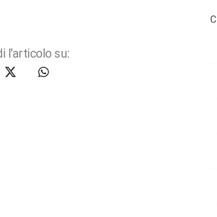
C
i l'articolo su: