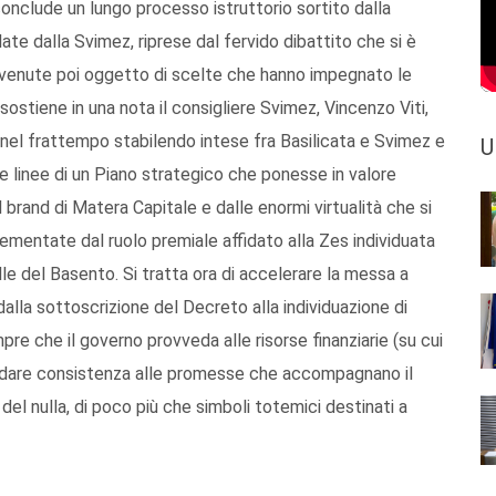
conclude un lungo processo istruttorio sortito dalla
late dalla Svimez, riprese dal fervido dibattito che si è
divenute poi oggetto di scelte che hanno impegnato le
 sostiene in una nota il consigliere Svimez, Vincenzo Viti,
nel frattempo stabilendo intese fra Basilicata e Svimez e
U
e linee di un Piano strategico che ponesse in valore
l brand di Matera Capitale e dalle enormi virtualità che si
lementate dal ruolo premiale affidato alla Zes individuata
lle del Basento. Si tratta ora di accelerare la messa a
dalla sottoscrizione del Decreto alla individuazione di
re che il governo provveda alle risorse finanziarie (su cui
r dare consistenza alle promesse che accompagnano il
del nulla, di poco più che simboli totemici destinati a