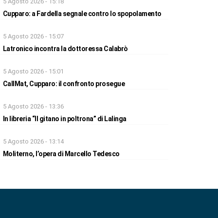
5 Agosto 2026 - 15:18
Cupparo: a Fardella segnale contro lo spopolamento
5 Agosto 2026 - 15:07
Latronico incontra la dottoressa Calabrò
5 Agosto 2026 - 15:01
CallMat, Cupparo: il confronto prosegue
5 Agosto 2026 - 13:36
In libreria “Il gitano in poltrona” di Lalinga
5 Agosto 2026 - 13:14
Moliterno, l’opera di Marcello Tedesco