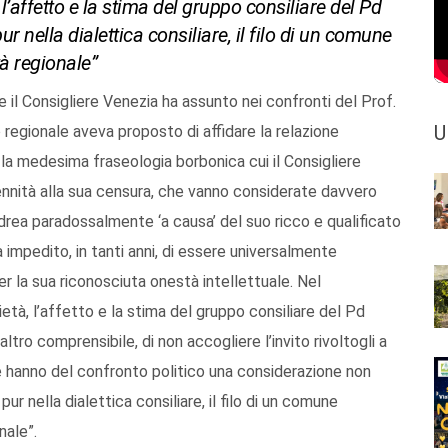
l’affetto e la stima del gruppo consiliare del Pd
ur nella dialettica consiliare, il filo di un comune
tà regionale”
e il Consigliere Venezia ha assunto nei confronti del Prof.
U
 regionale aveva proposto di affidare la relazione
e la medesima fraseologia borbonica cui il Consigliere
lennità alla sua censura, che vanno considerate davvero
D’Andrea paradossalmente ‘a causa’ del suo ricco e qualificato
a impedito, in tanti anni, di essere universalmente
per la sua riconosciuta onestà intellettuale. Nel
età, l’affetto e la stima del gruppo consiliare del Pd
ltro comprensibile, di non accogliere l’invito rivoltogli a
 hanno del confronto politico una considerazione non
 pur nella dialettica consiliare, il filo di un comune
nale”.