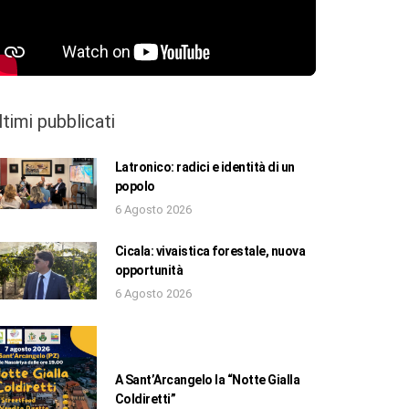
ltimi pubblicati
Latronico: radici e identità di un
popolo
6 Agosto 2026
Cicala: vivaistica forestale, nuova
opportunità
6 Agosto 2026
A Sant’Arcangelo la “Notte Gialla
Coldiretti”