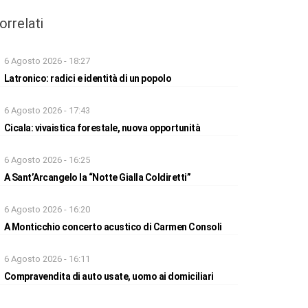
orrelati
6 Agosto 2026 - 18:27
Latronico: radici e identità di un popolo
6 Agosto 2026 - 17:43
Cicala: vivaistica forestale, nuova opportunità
6 Agosto 2026 - 16:25
A Sant’Arcangelo la “Notte Gialla Coldiretti”
6 Agosto 2026 - 16:20
A Monticchio concerto acustico di Carmen Consoli
6 Agosto 2026 - 16:11
Compravendita di auto usate, uomo ai domiciliari