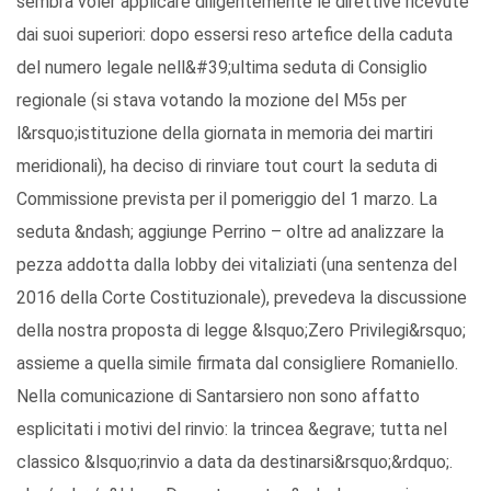
sembra voler applicare diligentemente le direttive ricevute
dai suoi superiori: dopo essersi reso artefice della caduta
del numero legale nell&#39;ultima seduta di Consiglio
regionale (si stava votando la mozione del M5s per
l&rsquo;istituzione della giornata in memoria dei martiri
meridionali), ha deciso di rinviare tout court la seduta di
Commissione prevista per il pomeriggio del 1 marzo. La
seduta &ndash; aggiunge Perrino – oltre ad analizzare la
pezza addotta dalla lobby dei vitaliziati (una sentenza del
2016 della Corte Costituzionale), prevedeva la discussione
della nostra proposta di legge &lsquo;Zero Privilegi&rsquo;
assieme a quella simile firmata dal consigliere Romaniello.
Nella comunicazione di Santarsiero non sono affatto
esplicitati i motivi del rinvio: la trincea &egrave; tutta nel
classico &lsquo;rinvio a data da destinarsi&rsquo;&rdquo;.