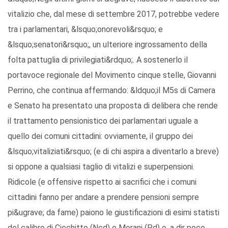
vitalizio che, dal mese di settembre 2017, potrebbe vedere
tra i parlamentari, &lsquo;onorevoli&rsquo; e
&lsquo;senatori&rsquo;, un ulteriore ingrossamento della
folta pattuglia di privilegiati&rdquo;. A sostenerlo il
portavoce regionale del Movimento cinque stelle, Giovanni
Perrino, che continua affermando: &ldquo;il M5s di Camera
e Senato ha presentato una proposta di delibera che rende
il trattamento pensionistico dei parlamentari uguale a
quello dei comuni cittadini: ovviamente, il gruppo dei
&lsquo;vitaliziati&rsquo; (e di chi aspira a diventarlo a breve)
si oppone a qualsiasi taglio di vitalizi e superpensioni.
Ridicole (e offensive rispetto ai sacrifici che i comuni
cittadini fanno per andare a prendere pensioni sempre
pi&ugrave; da fame) paiono le giustificazioni di esimi statisti
del calibro di Cicchitto (Ncd) e Morani (Pd) e, a dir poco