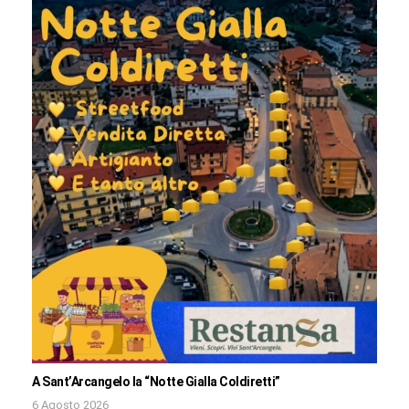
A Sant’Arcangelo la “Notte Gialla Coldiretti”
6 Agosto 2026