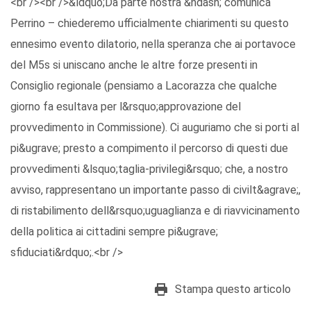
<br /><br />&ldquo;Da parte nostra &ndash; comunica
Perrino – chiederemo ufficialmente chiarimenti su questo
ennesimo evento dilatorio, nella speranza che ai portavoce
del M5s si uniscano anche le altre forze presenti in
Consiglio regionale (pensiamo a Lacorazza che qualche
giorno fa esultava per l&rsquo;approvazione del
provvedimento in Commissione). Ci auguriamo che si porti al
pi&ugrave; presto a compimento il percorso di questi due
provvedimenti &lsquo;taglia-privilegi&rsquo; che, a nostro
avviso, rappresentano un importante passo di civilt&agrave;,
di ristabilimento dell&rsquo;uguaglianza e di riavvicinamento
della politica ai cittadini sempre pi&ugrave;
sfiduciati&rdquo;.<br />
Stampa questo articolo