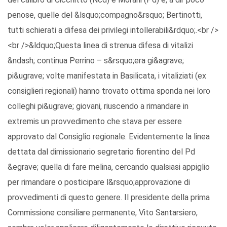
penose, quelle del &lsquo;compagno&rsquo; Bertinotti,
tutti schierati a difesa dei privilegi intollerabili&rdquo;.<br />
<br />&ldquo;Questa linea di strenua difesa di vitalizi
&ndash; continua Perrino – s&rsquo;era gi&agrave;
pi&ugrave; volte manifestata in Basilicata, i vitaliziati (ex
consiglieri regionali) hanno trovato ottima sponda nei loro
colleghi pi&ugrave; giovani, riuscendo a rimandare in
extremis un provvedimento che stava per essere
approvato dal Consiglio regionale. Evidentemente la linea
dettata dal dimissionario segretario fiorentino del Pd
&egrave; quella di fare melina, cercando qualsiasi appiglio
per rimandare o posticipare l&rsquo;approvazione di
provvedimenti di questo genere. Il presidente della prima
Commissione consiliare permanente, Vito Santarsiero,