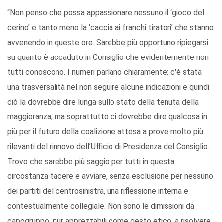
“Non penso che possa appassionare nessuno il ‘gioco del
cerino’ e tanto meno la ‘caccia ai franchi tiratori’ che stanno
avvenendo in queste ore. Sarebbe più opportuno ripiegarsi
su quanto è accaduto in Consiglio che evidentemente non
tutti conoscono. I numeri parlano chiaramente: c'è stata
una trasversalità nel non seguire alcune indicazioni e quindi
ciò la dovrebbe dire lunga sullo stato della tenuta della
maggioranza, ma soprattutto ci dovrebbe dire qualcosa in
più per il futuro della coalizione attesa a prove molto più
rilevanti del rinnovo dell’Ufficio di Presidenza del Consiglio.
Trovo che sarebbe più saggio per tutti in questa
circostanza tacere e avviare, senza esclusione per nessuno
dei partiti del centrosinistra, una riflessione interna e
contestualmente collegiale. Non sono le dimissioni da
capogruppo, pur apprezzabili come gesto etico, a risolvere