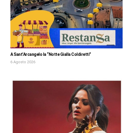
A Sant’Arcangelo la “Notte Gialla Coldiretti”
6 Agosto 2026