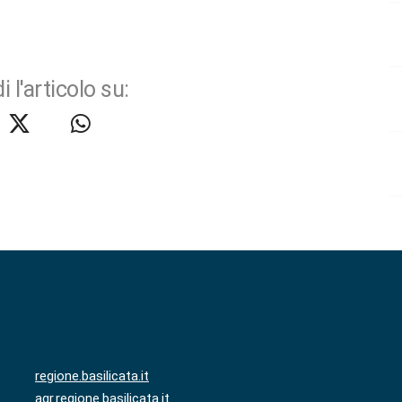
i l'articolo su:
regione.basilicata.it
agr.regione.basilicata.it