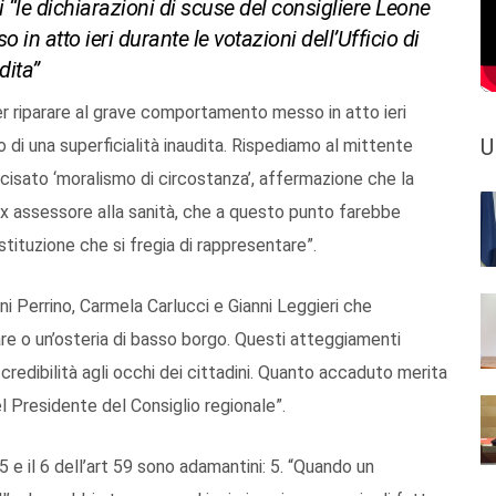
ri “le dichiarazioni di scuse del consigliere Leone
n atto ieri durante le votazioni dell’Ufficio di
dita”
per riparare al grave comportamento messo in atto ieri
U
o di una superficialità inaudita. Rispediamo al mittente
ecisato ‘moralismo di circostanza’, affermazione che la
’ex assessore alla sanità, che a questo punto farebbe
Istituzione che si fregia di rappresentare”.
ni Perrino, Carmela Carlucci e Gianni Leggieri che
are o un’osteria di basso borgo. Questi atteggiamenti
 credibilità agli occhi dei cittadini. Quanto accaduto merita
 Presidente del Consiglio regionale”.
 e il 6 dell’art 59 sono adamantini: 5. “Quando un