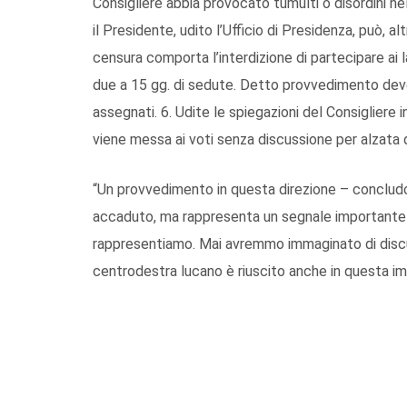
Consigliere abbia provocato tumulti o disordini nell
il Presidente, udito l’Ufficio di Presidenza, può, al
censura comporta l’interdizione di partecipare ai 
due a 15 gg. di sedute. Detto provvedimento deve
assegnati. 6. Udite le spiegazioni del Consigliere
viene messa ai voti senza discussione per alzata 
“Un provvedimento in questa direzione – concludon
accaduto, ma rappresenta un segnale importante per
rappresentiamo. Mai avremmo immaginato di discute
centrodestra lucano è riuscito anche in questa im