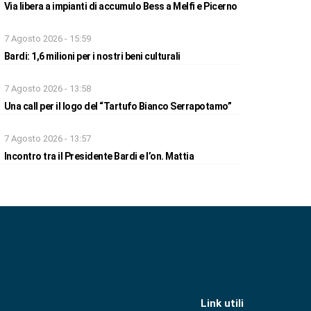
Via libera a impianti di accumulo Bess a Melfi e Picerno
7 Agosto 2026 - 15:59
Bardi: 1,6 milioni per i nostri beni culturali
7 Agosto 2026 - 13:58
Una call per il logo del “Tartufo Bianco Serrapotamo”
7 Agosto 2026 - 13:57
Incontro tra il Presidente Bardi e l’on. Mattia
Link utili