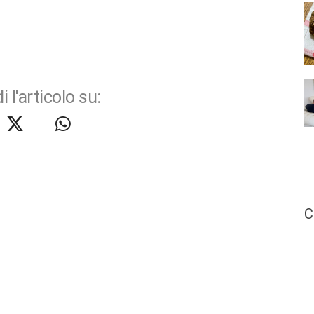
i l'articolo su:
C