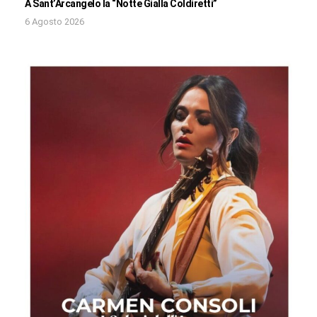
A Sant’Arcangelo la “Notte Gialla Coldiretti”
6 Agosto 2026