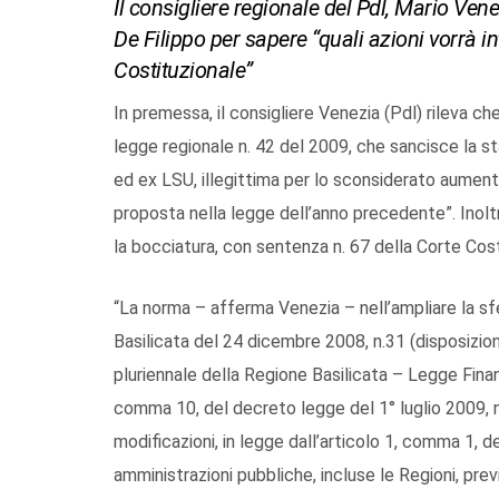
Il consigliere regionale del Pdl, Mario Ven
De Filippo per sapere “quali azioni vorrà i
Costituzionale”
In premessa, il consigliere Venezia (Pdl) rileva ch
legge regionale n. 42 del 2009, che sancisce la sta
ed ex LSU, illegittima per lo sconsiderato aumento
proposta nella legge dell’anno precedente”. Inoltre
la bocciatura, con sentenza n. 67 della Corte Cost
“La norma – afferma Venezia – nell’ampliare la sfe
Basilicata del 24 dicembre 2008, n.31 (disposizion
pluriennale della Regione Basilicata – Legge Finanz
comma 10, del decreto legge del 1° luglio 2009, n
modificazioni, in legge dall’articolo 1, comma 1, d
amministrazioni pubbliche, incluse le Regioni, prev