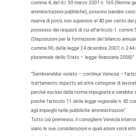
comma 4, del d.l. 30 marzo 2001 n. 165 (Norme gen
amministrazioni pubbliche), possono bandire conc
riserva di posti, non superiore al 40 per cento dei
possesso dei requisiti di cui all’articolo 1. comm
(Disposizioni per la formazione del bilancio annual
comma 90, della legge 24 dicembre 2007, n. 244 (D
pluriennale dello Stato – legge finanziaria 2008)”.
“Sembrerebbe violato – continua Venezia – l’artico
trattamento rispetto ad altre categorie di lavorat
perché esclusi dalla norma impugnata e sarebbe st
poiché l’articolo 11 della legge regionale n. 42 c
agli impieghi nelle pubbliche amministrazioni”.
Tutto ciò premesso, il consigliere Venezia interrog
siano le sue considerazioni e quali azioni vorrà in