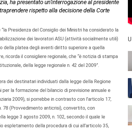
ezia, ha presentato un’interrogazione al presidente
ntraprendere rispetto alla decisione della Corte
e “la Presidenza del Consiglio dei Ministri ha considerato la
U
bilizzazione dei lavoratori ASU (attività socialmente utili)
 della platea degli aventi diritto superiore a quella
, ricorda il consigliere regionale, che “è notizia di stampa
ituzionale, della legge regionale n. 42 del 2009”.
ra dei destinatari individuati dalla legge della Regione
i per la formazione del bilancio di previsione annuale e
iaria 2009), si porrebbe in contrasto con l’articolo 17,
. 78 (Provvedimento anticrisi), convertito, con
ella legge 3 agosto 2009, n. 102, secondo il quale le
io espletamento della procedura di cui all’articolo 35,