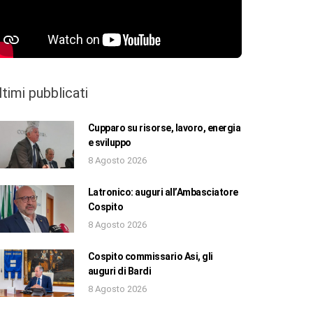
ltimi pubblicati
Cupparo su risorse, lavoro, energia
e sviluppo
8 Agosto 2026
Latronico: auguri all’Ambasciatore
Cospito
8 Agosto 2026
Cospito commissario Asi, gli
auguri di Bardi
8 Agosto 2026