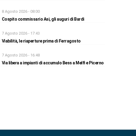
8 Agosto 2026 - 08:00
Cospito commissario Asi, gli auguri di Bardi
7 Agosto 2026 - 17:43
Viabilità, le riaperture prima di Ferragosto
7 Agosto 2026 - 16:48
Via libera a impianti di accumulo Bess a Melfi e Picerno