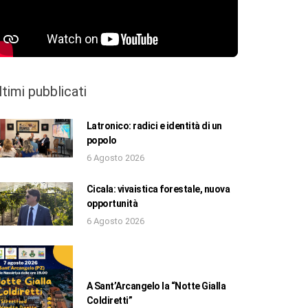
ltimi pubblicati
Latronico: radici e identità di un
popolo
6 Agosto 2026
Cicala: vivaistica forestale, nuova
opportunità
6 Agosto 2026
A Sant’Arcangelo la “Notte Gialla
Coldiretti”