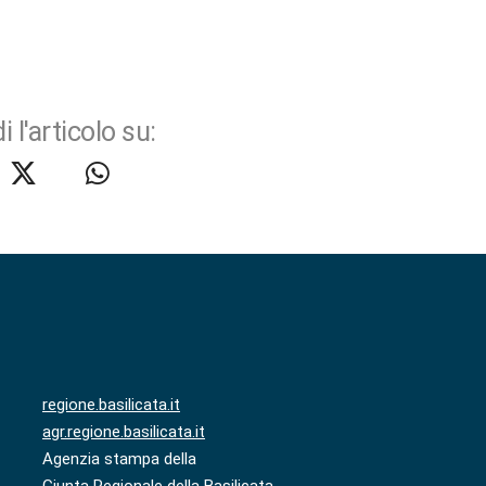
i l'articolo su:
regione.basilicata.it
agr.regione.basilicata.it
Agenzia stampa della