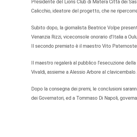
Presidente del Lions Club di Matera Città dei Sassi
Calicchio, ideatore del progetto, che ne ripercorrerà
Subito dopo, la giornalista Beatrice Volpe present
Venanzia Rizzi, viceconsole onorario d’Italia a Oulu
Il secondo premiato è il maestro Vito Paternoster
Il maestro regalerà al pubblico l’esecuzione della
Vivaldi, assieme a Alessio Arbore al clavicembalo.
Dopo la consegna dei premi, le conclusioni saranno
dei Governatori, ed a Tommaso Di Napoli, governa