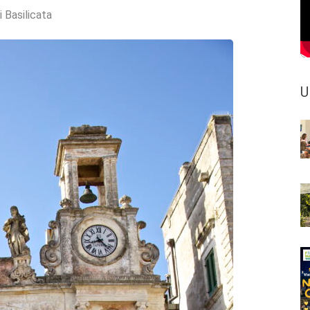
i Basilicata
U