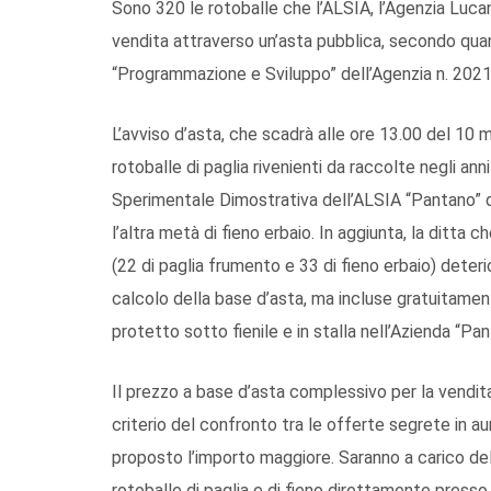
Sono 320 le rotoballe che l’ALSIA, l’Agenzia Lucan
vendita attraverso un’asta pubblica, secondo quan
“Programmazione e Sviluppo” dell’Agenzia n. 20
L’avviso d’asta, che scadrà alle ore 13.00 del 10 m
rotoballe di paglia rivenienti da raccolte negli a
Sperimentale Dimostrativa dell’ALSIA “Pantano” di
l’altra metà di fieno erbaio. In aggiunta, la ditta c
(22 di paglia frumento e 33 di fieno erbaio) deter
calcolo della base d’asta, ma incluse gratuitament
protetto sotto fienile e in stalla nell’Azienda “Pan
Il prezzo a base d’asta complessivo per la vendita 
criterio del confronto tra le offerte segrete in 
proposto l’importo maggiore. Saranno a carico dell’
rotoballe di paglia e di fieno direttamente presso