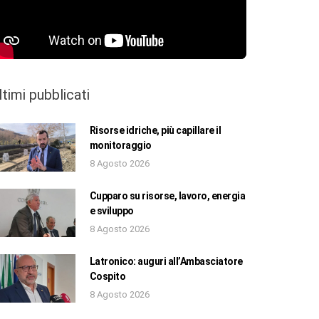
ltimi pubblicati
Risorse idriche, più capillare il
monitoraggio
8 Agosto 2026
Cupparo su risorse, lavoro, energia
e sviluppo
8 Agosto 2026
Latronico: auguri all’Ambasciatore
Cospito
8 Agosto 2026