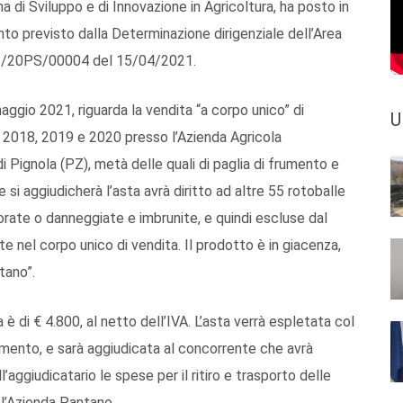
a di Sviluppo e di Innovazione in Agricoltura, ha posto in
to previsto dalla Determinazione dirigenziale dell’Area
21/20PS/00004 del 15/04/2021.
aggio 2021, riguarda la vendita “a corpo unico” di
U
nni 2018, 2019 e 2020 presso l’Azienda Agricola
 Pignola (PZ), metà delle quali di paglia di frumento e
he si aggiudicherà l’asta avrà diritto ad altre 55 rotoballe
iorate o danneggiate e imbrunite, e quindi escluse dal
e nel corpo unico di vendita. Il prodotto è in giacenza,
tano”.
è di € 4.800, al netto dell’IVA. L’asta verrà espletata col
aumento, e sarà aggiudicata al concorrente che avrà
aggiudicatario le spese per il ritiro e trasporto delle
 l’Azienda Pantano.