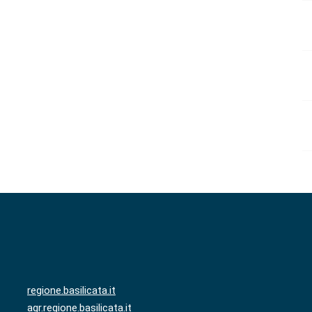
regione.basilicata.it
agr.regione.basilicata.it