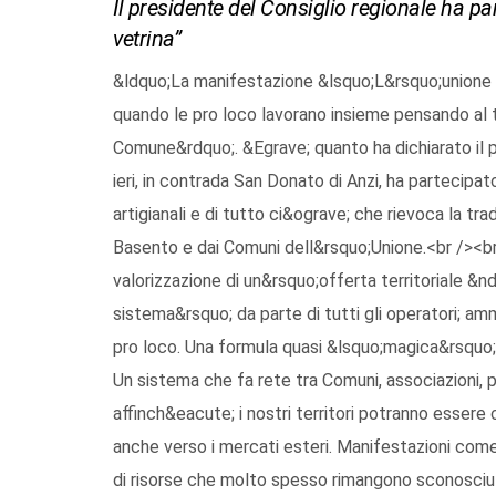
Il presidente del Consiglio regionale ha pa
vetrina”
&ldquo;La manifestazione &lsquo;L&rsquo;unione in
quando le pro loco lavorano insieme pensando al 
Comune&rdquo;. &Egrave; quanto ha dichiarato il 
ieri, in contrada San Donato di Anzi, ha partecipat
artigianali e di tutto ci&ograve; che rievoca la tr
Basento e dai Comuni dell&rsquo;Unione.<br /><br
valorizzazione di un&rsquo;offerta territoriale &
sistema&rsquo; da parte di tutti gli operatori; ammi
pro loco. Una formula quasi &lsquo;magica&rsquo; i
Un sistema che fa rete tra Comuni, associazioni, p
affinch&eacute; i nostri territori potranno essere 
anche verso i mercati esteri. Manifestazioni come 
di risorse che molto spesso rimangono sconosciute 