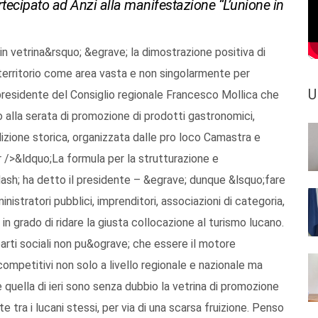
rtecipato ad Anzi alla manifestazione “L’unione in
 vetrina&rsquo; &egrave; la dimostrazione positiva di
territorio come area vasta e non singolarmente per
U
presidente del Consiglio regionale Francesco Mollica che
o alla serata di promozione di prodotti gastronomici,
adizione storica, organizzata dalle pro loco Camastra e
 />&ldquo;La formula per la strutturazione e
ndash; ha detto il presidente – &egrave; dunque &lsquo;fare
nistratori pubblici, imprenditori, associazioni di categoria,
n grado di ridare la giusta collocazione al turismo lucano.
arti sociali non pu&ograve; che essere il motore
competitivi non solo a livello regionale e nazionale ma
quella di ieri sono senza dubbio la vetrina di promozione
tra i lucani stessi, per via di una scarsa fruizione. Penso