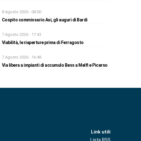
8 Agosto 2026 - 08:00
Cospito commissario Asi, gli auguri di Bardi
7 Agosto 2026 - 17:43
Viabilità, le riaperture prima di Ferragosto
7 Agosto 2026 - 16:48
Via libera a impianti di accumulo Bess a Melfi e Picerno
Link utili
Lista RSS