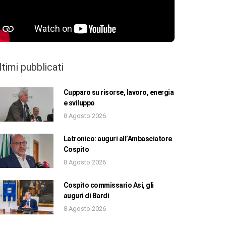
ltimi pubblicati
Cupparo su risorse, lavoro, energia
e sviluppo
8 Agosto 2026
Latronico: auguri all’Ambasciatore
Cospito
8 Agosto 2026
Cospito commissario Asi, gli
auguri di Bardi
8 Agosto 2026