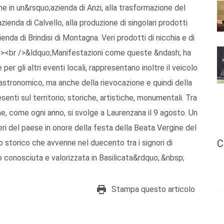
he in un&rsquo;azienda di Anzi, alla trasformazione del
azienda di Calvello, alla produzione di singolari prodotti
enda di Brindisi di Montagna. Veri prodotti di nicchia e di
br /><br />&ldquo;Manifestazioni come queste &ndash; ha
r gli altri eventi locali, rappresentano inoltre il veicolo
astronomico, ma anche della rievocazione e quindi della
senti sul territorio; storiche, artistiche, monumentali. Tra
he, come ogni anno, si svolge a Laurenzana il 9 agosto. Un
eri del paese in onore della festa della Beata Vergine del
C
o storico che avvenne nel duecento tra i signori di
o conosciuta e valorizzata in Basilicata&rdquo;.&nbsp;
Stampa questo articolo