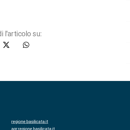
i l'articolo su:
regione.basilicata.it
agr.regione.basilicata.it