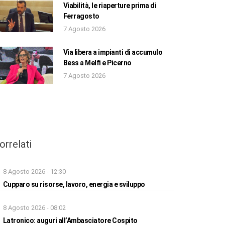
Viabilità, le riaperture prima di
Ferragosto
7 Agosto 2026
Via libera a impianti di accumulo
Bess a Melfi e Picerno
7 Agosto 2026
orrelati
8 Agosto 2026 - 12:30
Cupparo su risorse, lavoro, energia e sviluppo
8 Agosto 2026 - 08:02
Latronico: auguri all’Ambasciatore Cospito