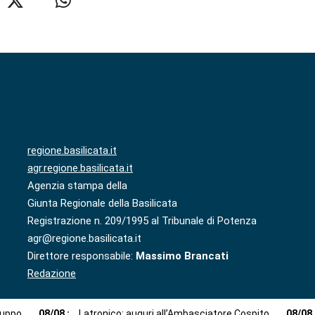
regione.basilicata.it
agr.regione.basilicata.it
Agenzia stampa della
Giunta Regionale della Basilicata
Registrazione n. 209/1995 al Tribunale di Potenza
agr@regione.basilicata.it
Direttore responsabile:
Massimo Brancati
Redazione
luppo
08
/
08
:
Latronico: auguri all’Ambasciatore Cospito
08
/
08