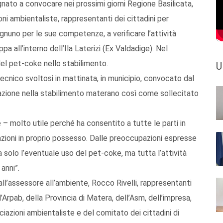
gnato a convocare nei prossimi giorni Regione Basilicata,
oni ambientaliste, rappresentanti dei cittadini per
ognuno per le sue competenze, a verificare l’attività
pa all’interno dell’Ila Laterizi (Ex Valdadige). Nel
del pet-coke nello stabilimento.
U
ecnico svoltosi in mattinata, in municipio, convocato dal
uazione nella stabilimento materano così come sollecitato
 – molto utile perché ha consentito a tutte le parti in
mazioni in proprio possesso. Dalle preoccupazioni espresse
a solo l’eventuale uso del pet-coke, ma tutta l’attività
anni”.
all’assessore all’ambiente, Rocco Rivelli, rappresentanti
’Arpab, della Provincia di Matera, dell’Asm, dell’impresa,
ociazioni ambientaliste e del comitato dei cittadini di