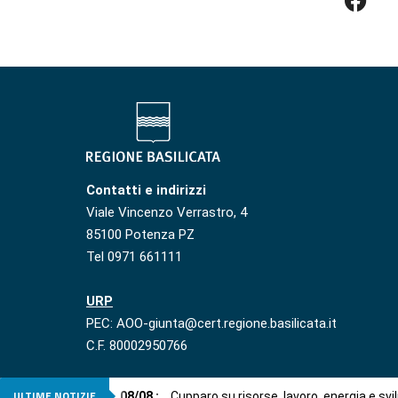
Contatti e indirizzi
Viale Vincenzo Verrastro, 4
85100 Potenza PZ
Tel 0971 661111
URP
PEC: AOO-giunta@cert.regione.basilicata.it
C.F. 80002950766
ULTIME NOTIZIE
08
/
08
:
Cupparo su risorse, lavoro, energia e svi