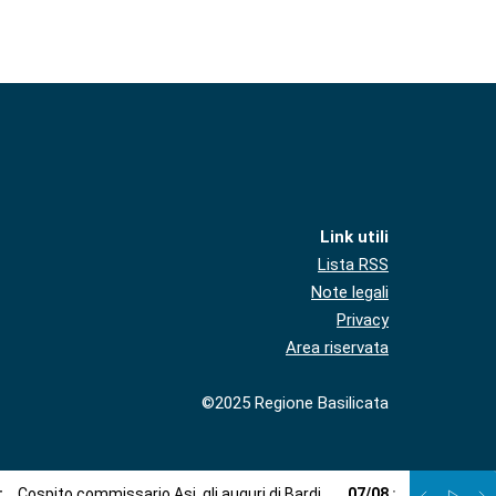
Link utili
Lista RSS
Note legali
Privacy
Area riservata
©2025 Regione Basilicata
:
Cospito commissario Asi, gli auguri di Bardi
07
/
08
:
Viabilità, l