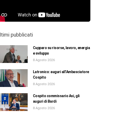
ltimi pubblicati
Cupparo su risorse, lavoro, energia
e sviluppo
8 Agosto 2026
Latronico: auguri all’Ambasciatore
Cospito
8 Agosto 2026
Cospito commissario Asi, gli
auguri di Bardi
8 Agosto 2026