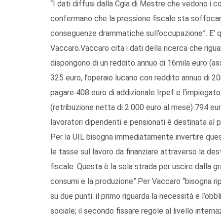
“I dati diffusi dalla Cgia di Mestre che vedono i con
confermano che la pressione fiscale sta soffocan
conseguenze drammatiche sull’occupazione”. E’ qua
Vaccaro.Vaccaro cita i dati della ricerca che rigu
dispongono di un reddito annuo di 16mila euro (as
325 euro, l’operaio lucano con reddito annuo di 20
pagare 408 euro di addizionale Irpef e l’impiegat
(retribuzione netta di 2.000 euro al mese) 794 eur
lavoratori dipendenti e pensionati è destinata al 
Per la UIL bisogna immediatamente invertire que
le tasse sul lavoro da finanziare attraverso la des
fiscale. Questa è la sola strada per uscire dalla g
consumi e la produzione”.Per Vaccaro “bisogna r
su due punti: il primo riguarda la necessità e l’obb
sociale; il secondo fissare regole al livello interna