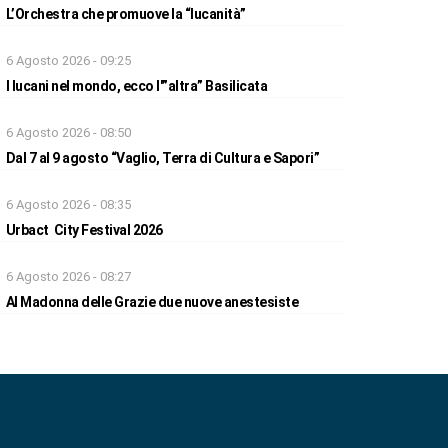
L’Orchestra che promuove la “lucanità”
6 Agosto 2026 - 09:25
I lucani nel mondo, ecco l'”altra” Basilicata
6 Agosto 2026 - 08:50
Dal 7 al 9 agosto “Vaglio, Terra di Cultura e Sapori”
6 Agosto 2026 - 08:35
Urbact City Festival 2026
6 Agosto 2026 - 08:27
Al Madonna delle Grazie due nuove anestesiste