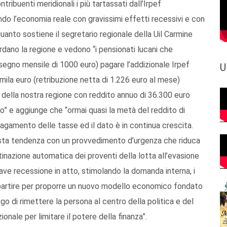
tribuenti meridionali i più tartassati dall’Irpef
do l’economia reale con gravissimi effetti recessivi e con
nto sostiene il segretario regionale della Uil Carmine
ardano la regione e vedono “i pensionati lucani che
segno mensile di 1000 euro) pagare l’addizionale Irpef
U
mila euro (retribuzione netta di 1.226 euro al mese)
o della nostra regione con reddito annuo di 36.300 euro
o” e aggiunge che “ormai quasi la metà del reddito di
pagamento delle tasse ed il dato è in continua crescita.
sta tendenza con un provvedimento d’urgenza che riduca
tinazione automatica dei proventi della lotta all’evasione
rave recessione in atto, stimolando la domanda interna, i
ipartire per proporre un nuovo modello economico fondato
ligo di rimettere la persona al centro della politica e del
zionale per limitare il potere della finanza”.