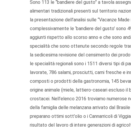
Sono 113 le “bandiere del gusto” a tavola assegnat
alimentari tradizionali presenti sul territorio naz
la presentazione dell’analisi sulle “Vacanze Made i
complessivamente le ‘bandiere del gusto’ sono 496
aggiunti rispetto allo scorso anno e che sono andat
specialità che sono ottenute secondo regole trad
la sedicesima revisione del censimento dei prodotti
le specialità regionali sono i 1511 diversi tipi di 
lavorate, 786 salami, prosciutti, carni fresche e i
composti o prodotti della gastronomia, 145 bevande 
origine animale (miele, lattiero-caseari escluso il 
crostacei. Nell’elenco 2016 troviamo numerose new 
della famiglia delle melanzana arrivato dal Brasile c
preparano ottimi sott'olio o i Cannarricoli di Viggian
risultato del lavoro di intere generazioni di agrico