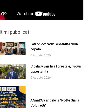
ltimi pubblicati
Latronico: radici e identità di un
popolo
6 Agosto 2026
Cicala: vivaistica forestale, nuova
opportunità
6 Agosto 2026
A Sant’Arcangelo la “Notte Gialla
Coldiretti”