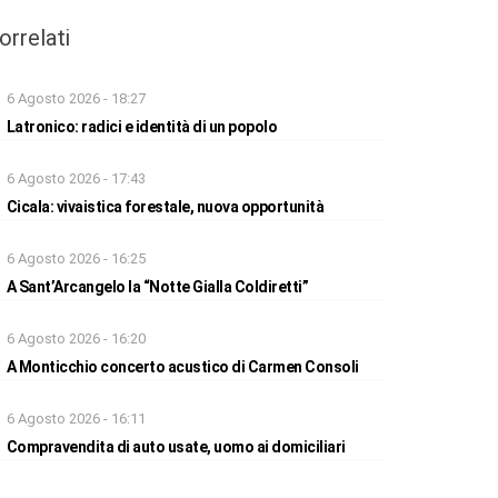
orrelati
6 Agosto 2026 - 18:27
Latronico: radici e identità di un popolo
6 Agosto 2026 - 17:43
Cicala: vivaistica forestale, nuova opportunità
6 Agosto 2026 - 16:25
A Sant’Arcangelo la “Notte Gialla Coldiretti”
6 Agosto 2026 - 16:20
A Monticchio concerto acustico di Carmen Consoli
6 Agosto 2026 - 16:11
Compravendita di auto usate, uomo ai domiciliari