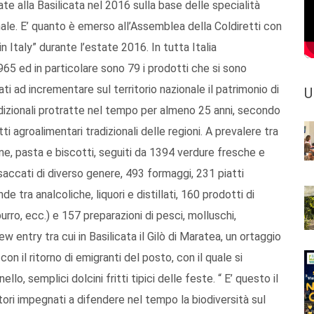
e alla Basilicata nel 2016 sulla base delle specialità
ionale. E’ quanto è emerso all’Assemblea della Coldiretti con
n Italy” durante l’estate 2016. In tutta Italia
5 ed in particolare sono 79 i prodotti che si sono
i ad incrementare sul territorio nazionale il patrimonio di
U
izionali protratte nel tempo per almeno 25 anni, secondo
 agroalimentari tradizionali delle regioni. A prevalere tra
pane, pasta e biscotti, seguiti da 1394 verdure fresche e
nsaccati di diverso genere, 493 formaggi, 231 piatti
tra analcoliche, liquori e distillati, 160 prodotti di
burro, ecc.) e 157 preparazioni di pesci, molluschi,
entry tra cui in Basilicata il Gilò di Maratea, un ortaggio
on il ritorno di emigranti del posto, con il quale si
ello, semplici dolcini fritti tipici delle feste. “ E’ questo il
ltori impegnati a difendere nel tempo la biodiversità sul