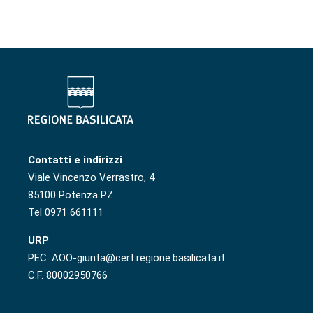
Contatti e indirizzi
Viale Vincenzo Verrastro, 4
85100 Potenza PZ
Tel 0971 661111
URP
PEC: AOO-giunta@cert.regione.basilicata.it
C.F. 80002950766