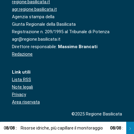
regione.basilicata.it
agr.regione.basilicata.it
Agenzia stampa della
Giunta Regionale della Basilicata
Registrazione n. 209/1995 al Tribunale di Potenza
agr@regione.basilicata.it
Direttore responsabile:
Massimo Brancati
Redazione
Link utili
Lista RSS
Note legali
Privacy
Area riservata
©2025 Regione Basilicata
08
/
08
:
Risorse idriche, più capillare il monitoraggio
08
/
08
:
Cup