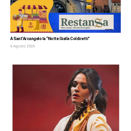
A Sant’Arcangelo la “Notte Gialla Coldiretti”
6 Agosto 2026