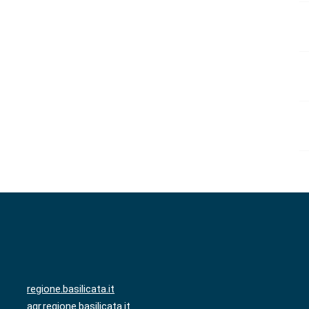
regione.basilicata.it
agr.regione.basilicata.it