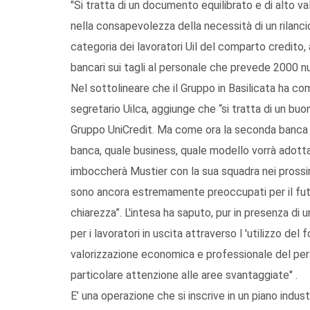
"Si tratta di un documento equilibrato e di alto v
nella consapevolezza della necessità di un rilancio
categoria dei lavoratori Uil del comparto credito, a
bancari sui tagli al personale che prevede 2000 nu
Nel sottolineare che il Gruppo in Basilicata ha co
segretario Uilca, aggiunge che “si tratta di un b
Gruppo UniCredit. Ma come ora la seconda banca d
banca, quale business, quale modello vorrà adottar
imboccherà Mustier con la sua squadra nei prossim
sono ancora estremamente preoccupati per il futu
chiarezza”. L'intesa ha saputo, pur in presenza di 
per i lavoratori in uscita attraverso l 'utilizzo del
valorizzazione economica e professionale del pers
particolare attenzione alle aree svantaggiate" .
E’ una operazione che si inscrive in un piano indus