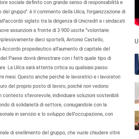
alore sociale definito con grande senso di responsabilità e
 del gruppo": è il commento della Uilca, l’organizzazione di
ll’accordo siglato tra la dirigenza di Unicredit e i sindacati
ove assunzioni a fronte di 3.900 uscite "volontarie.
mplessivamente dieci sportelli, Antonio Castello,
U
uon Accordo propedeutico all’aumento di capitale del
el Paese dovrà dimostrare con i fatti quale tipo di
e. La Uilca sarà attenta critica su qualsiasi passo
i mesi. Questo anche perché le lavoratrici e i lavoratori
ro del proprio posto di lavoro, poiché non vedono
un contesto sfavorevole, individuare soluzioni sostenibili
 fondo di solidarietà di settore, coniugandole con la
onale in servizio e lo sviluppo dell'occupazione, con
triale di snellimento del gruppo, che vuole chiudere oltre