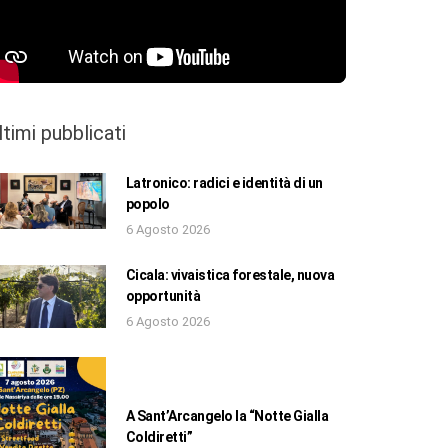
ltimi pubblicati
Latronico: radici e identità di un
popolo
6 Agosto 2026
Cicala: vivaistica forestale, nuova
opportunità
6 Agosto 2026
A Sant’Arcangelo la “Notte Gialla
Coldiretti”