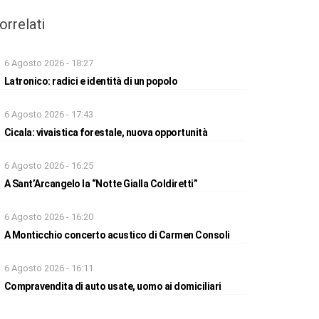
orrelati
6 Agosto 2026 - 18:27
Latronico: radici e identità di un popolo
6 Agosto 2026 - 17:43
Cicala: vivaistica forestale, nuova opportunità
6 Agosto 2026 - 16:25
A Sant’Arcangelo la “Notte Gialla Coldiretti”
6 Agosto 2026 - 16:20
A Monticchio concerto acustico di Carmen Consoli
6 Agosto 2026 - 16:11
Compravendita di auto usate, uomo ai domiciliari