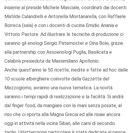
insieme al preside Michele Masciale, coordinati dai docenti
Matilde Calandrelli e Antonella Montanarella, con Raffaele
Borreca (sala) e con i docenti di cucina Emidio Anania e
Vittorio Pastore. Ad illustrare le tecniche di produzione ci
saranno gli enologi Sergio Paternoster e Dina Bole, grazie
alla partnership con Assoenologi Puglia, Basilicata e
Calabria presieduta da Massimiliano Apollonio.
Anche quest’anno le 50 ricette, inedite e fatte ad hoc dalle
10 scuole alberghiere coinvolte dalla Gazzetta del
Mezzogiorno, avranno una nuova tematica. La novità
saranno i tempi rapidi di realizzazione e la facilità. Si andrà
dal finger food, da mangiare con le mani senza posate, al
riso che ci riporta alla Magna Grecia ed alle risaie ancora
oggi in attività nella vicina Sibari, alle carni di secondo
taglio. Un’attenzione particolare è stata dedicata al pesce,