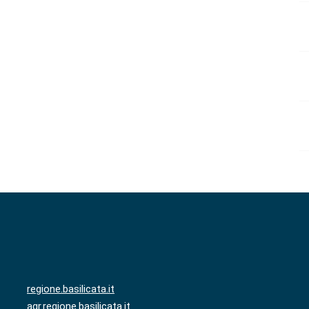
regione.basilicata.it
agr.regione.basilicata.it