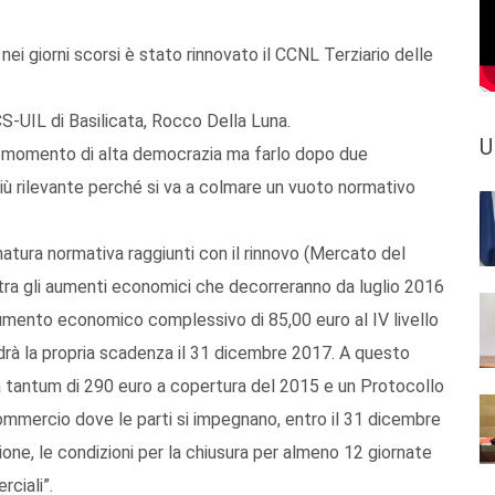
 nei giorni scorsi è stato rinnovato il CCNL Terziario delle
CS-UIL di Basilicata, Rocco Della Luna.
U
un momento di alta democrazia ma farlo dopo due
più rilevante perché si va a colmare un vuoto normativo
 natura normativa raggiunti con il rinnovo (Mercato del
’altra gli aumenti economici che decorreranno da luglio 2016
 aumento economico complessivo di 85,00 euro al IV livello
 vedrà la propria scadenza il 31 dicembre 2017. A questo
 tantum di 290 euro a copertura del 2015 e un Protocollo
ommercio dove le parti si impegnano, entro il 31 dicembre
zione, le condizioni per la chiusura per almeno 12 giornate
rciali”.