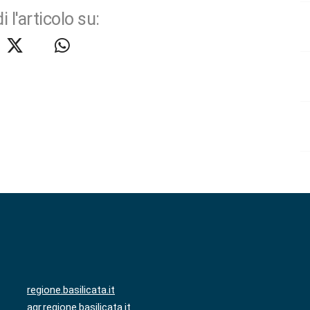
i l'articolo su:
regione.basilicata.it
agr.regione.basilicata.it