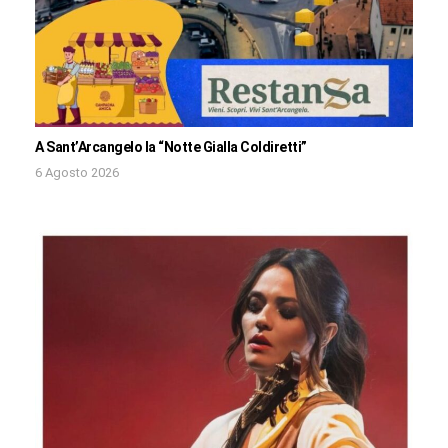
A Sant’Arcangelo la “Notte Gialla Coldiretti”
6 Agosto 2026