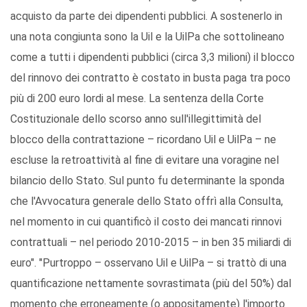
acquisto da parte dei dipendenti pubblici. A sostenerlo in
una nota congiunta sono la Uil e la UilPa che sottolineano
come a tutti i dipendenti pubblici (circa 3,3 milioni) il blocco
del rinnovo dei contratto è costato in busta paga tra poco
più di 200 euro lordi al mese. La sentenza della Corte
Costituzionale dello scorso anno sull'illegittimità del
blocco della contrattazione – ricordano Uil e UilPa – ne
escluse la retroattività al fine di evitare una voragine nel
bilancio dello Stato. Sul punto fu determinante la sponda
che l'Avvocatura generale dello Stato offrì alla Consulta,
nel momento in cui quantificò il costo dei mancati rinnovi
contrattuali – nel periodo 2010-2015 – in ben 35 miliardi di
euro". "Purtroppo – osservano Uil e UilPa – si trattò di una
quantificazione nettamente sovrastimata (più del 50%) dal
momento che erroneamente (o appositamente) l'importo