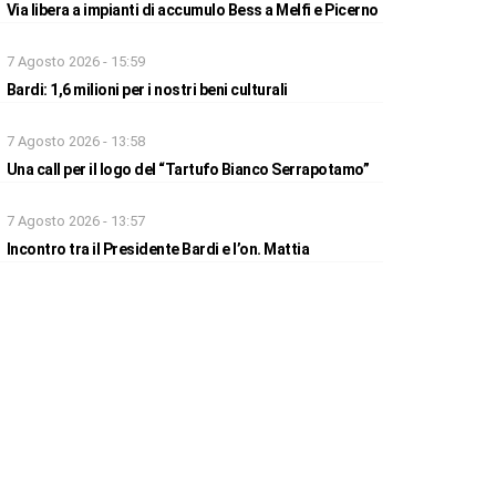
Via libera a impianti di accumulo Bess a Melfi e Picerno
7 Agosto 2026 - 15:59
Bardi: 1,6 milioni per i nostri beni culturali
7 Agosto 2026 - 13:58
Una call per il logo del “Tartufo Bianco Serrapotamo”
7 Agosto 2026 - 13:57
Incontro tra il Presidente Bardi e l’on. Mattia