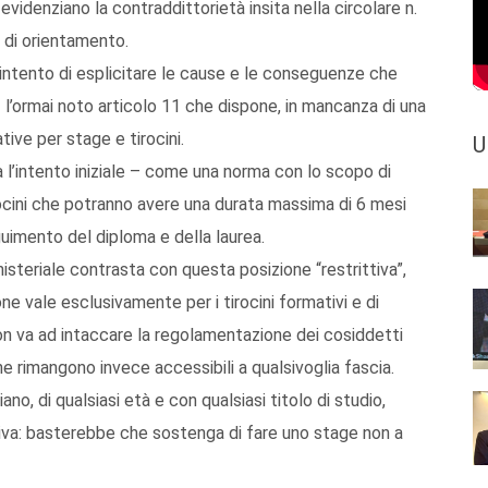
 evidenziano la contraddittorietà insita nella circolare n.
e di orientamento.
’intento di esplicitare le cause e le conseguenze che
1 l’ormai noto articolo 11 che dispone, in mancanza di una
ive per stage e tirocini.
U
a l’intento iniziale – come una norma con lo scopo di
 tirocini che potranno avere una durata massima di 6 mesi
guimento del diploma e della laurea.
isteriale contrasta con questa posizione “restrittiva”,
one vale esclusivamente per i tirocini formativi e di
on va ad intaccare la regolamentazione dei cosiddetti
he rimangono invece accessibili a qualsivoglia fascia.
no, di qualsiasi età e con qualsiasi titolo di studio,
iva: basterebbe che sostenga di fare uno stage non a