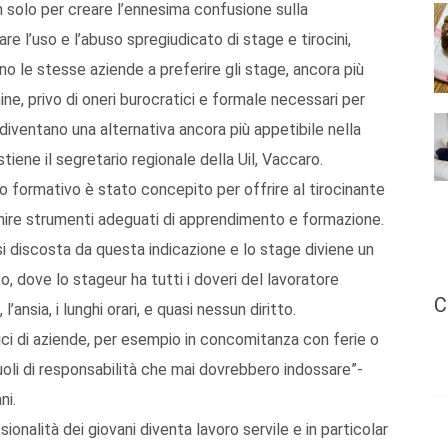
n solo per creare l’ennesima confusione sulla
e l’uso e l’abuso spregiudicato di stage e tirocini,
ono le stesse aziende a preferire gli stage, ancora più
ine, privo di oneri burocratici e formale necessari per
 diventano una alternativa ancora più appetibile nella
tiene il segretario regionale della Uil, Vaccaro.
io formativo è stato concepito per offrire al tirocinante
rnire strumenti adeguati di apprendimento e formazione.
 si discosta da questa indicazione e lo stage diviene un
o, dove lo stageur ha tutti i doveri del lavoratore
C
’ansia, i lunghi orari, e quasi nessun diritto.
ici di aziende, per esempio in concomitanza con ferie o
oli di responsabilità che mai dovrebbero indossare”-
ni.
onalità dei giovani diventa lavoro servile e in particolar