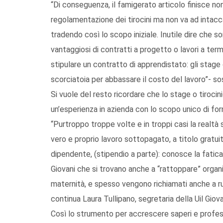
“Di conseguenza, il famigerato articolo finisce no
regolamentazione dei tirocini ma non va ad intaccar
tradendo così lo scopo iniziale. Inutile dire che s
vantaggiosi di contratti a progetto o lavori a term
stipulare un contratto di apprendistato: gli stage
scorciatoia per abbassare il costo del lavoro”- sos
Si vuole del resto ricordare che lo stage o tirocin
un’esperienza in azienda con lo scopo unico di fo
“Purtroppo troppe volte e in troppi casi la realtà
vero e proprio lavoro sottopagato, a titolo gratuit
dipendente, (stipendio a parte): conosce la fatica, l
Giovani che si trovano anche a “rattoppare” organ
maternità, e spesso vengono richiamati anche a ru
continua Laura Tullipano, segretaria della Uil Giova
Così lo strumento per accrescere saperi e professi