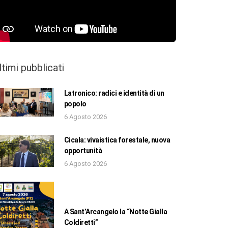
ltimi pubblicati
Latronico: radici e identità di un
popolo
6 Agosto 2026
Cicala: vivaistica forestale, nuova
opportunità
6 Agosto 2026
A Sant’Arcangelo la “Notte Gialla
Coldiretti”