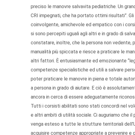
preciso le manovre salvavita pediatriche. Un grande
CRI impegnati, che ha portato ottimi risultati”. G
coinvolgente, amichevole ed empatico con i corsis
si sono percepiti uguali agli altri e in grado di sa
constatare, inoltre, che la persona non vedente, 
manualità più spiccata e riesce a praticare le m
altri fattori. È entusiasmante ed emozionante “leg
competenze specialistiche ed utili a salvare pers
poter praticare le manovre in piena e totale auto
a persona in grado di aiutare. E ciò è assolutament
ancora in cerca di essere adeguatamente riconosciu
Tutti i corsisti abilitati sono stati concordi nel v
e altri ambiti di utilità sociale. Ci auguriamo che 
venga esteso a tutte le strutture territoriali dell
acquisire competenze appropriate a prevenire e ge