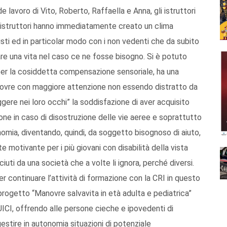
 lavoro di Vito, Roberto, Raffaella e Anna, gli istruttori
li istruttori hanno immediatamente creato un clima
ti ed in particolar modo con i non vedenti che da subito
lvare una vita nel caso ce ne fosse bisogno. Si è potuto
per la cosiddetta compensazione sensoriale, ha una
anovre con maggiore attenzione non essendo distratto da
gere nei loro occhi” la soddisfazione di aver acquisito
one in caso di disostruzione delle vie aeree e soprattutto
nomia, diventando, quindi, da soggetto bisognoso di aiuto,
e motivante per i più giovani con disabilità della vista
ti da una società che a volte li ignora, perché diversi.
oler continuare l’attività di formazione con la CRI in questo
il progetto “Manovre salvavita in età adulta e pediatrica”
’UICI, offrendo alle persone cieche e ipovedenti di
stire in autonomia situazioni di potenziale