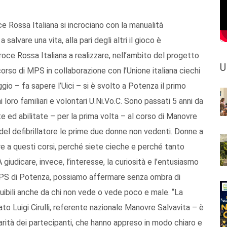
ce Rossa Italiana si incrociano con la manualità
alvare una vita, alla pari degli altri il gioco è
oce Rossa Italiana a realizzare, nell’ambito del progetto
U
corso di MPS in collaborazione con l’Unione italiana ciechi
gio – fa sapere l’Uici – si è svolto a Potenza il primo
 loro familiari e volontari U.Ni.Vo.C. Sono passati 5 anni da
ed abilitate – per la prima volta – al corso di Manovre
del defibrillatore le prime due donne non vedenti. Donne a
 a questi corsi, perché siete cieche e perché tanto
iudicare, invece, l’interesse, la curiosità e l’entusiasmo
 MPS di Potenza, possiamo affermare senza ombra di
bili anche da chi non vede o vede poco e male. “La
to Luigi Cirulli, referente nazionale Manovre Salvavita – è
arità dei partecipanti, che hanno appreso in modo chiaro e