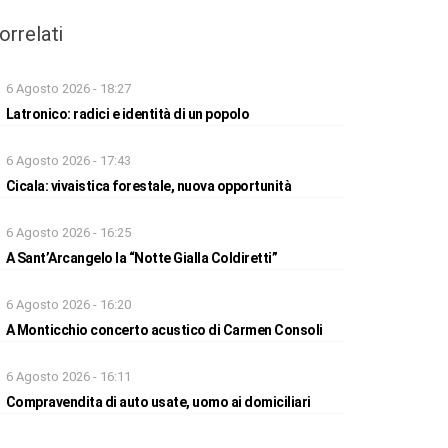
orrelati
6 Agosto 2026 - 18:27
Latronico: radici e identità di un popolo
6 Agosto 2026 - 17:43
Cicala: vivaistica forestale, nuova opportunità
6 Agosto 2026 - 16:25
A Sant’Arcangelo la “Notte Gialla Coldiretti”
6 Agosto 2026 - 16:20
A Monticchio concerto acustico di Carmen Consoli
6 Agosto 2026 - 16:11
Compravendita di auto usate, uomo ai domiciliari