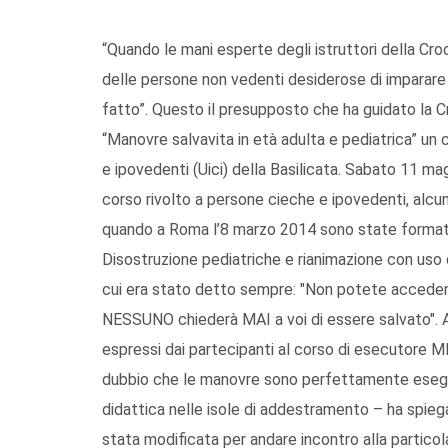
“Quando le mani esperte degli istruttori della Cro
delle persone non vedenti desiderose di imparare a s
fatto”. Questo il presupposto che ha guidato la Cr
“Manovre salvavita in età adulta e pediatrica” un 
e ipovedenti (Uici) della Basilicata. Sabato 11 mag
corso rivolto a persone cieche e ipovedenti, alcuni
quando a Roma l’8 marzo 2014 sono state formate 
Disostruzione pediatriche e rianimazione con uso 
cui era stato detto sempre: "Non potete accedere
NESSUNO chiederà MAI a voi di essere salvato". A g
espressi dai partecipanti al corso di esecutore
dubbio che le manovre sono perfettamente esegui
didattica nelle isole di addestramento – ha spiega
stata modificata per andare incontro alla particol