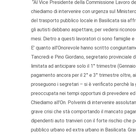
“Al Vice Presidente della Commissione Lavoro del
chiediamo di intervenire con urgenza sul Ministero
del trasporto pubblico locale in Basilicata sia af
gli autisti debbano aspettare, per vedersi riconos
mesi. Dietro a questi lavoratori ci sono famiglie e
E’ quanto all’Onorevole hanno scritto congiuntamen
Tancredi e Pino Giordano, segretario provinciale del
limitata ad anticipare solo il 1° trimestre (Genna
pagamento ancora per il 2° e 3° trimestre oltre, a
proseguono i segretari – si è verificato perchè l
preoccupata nei tempi opportuni di prevedere ed 
Chiediamo all’On. Polverini di intervenire assoluta
grave crisi che stà comportando il mancato pagam
dipendenti auto tranvieri con il forte rischio che 
pubblico urbano ed extra urbano in Basilicata. Gr