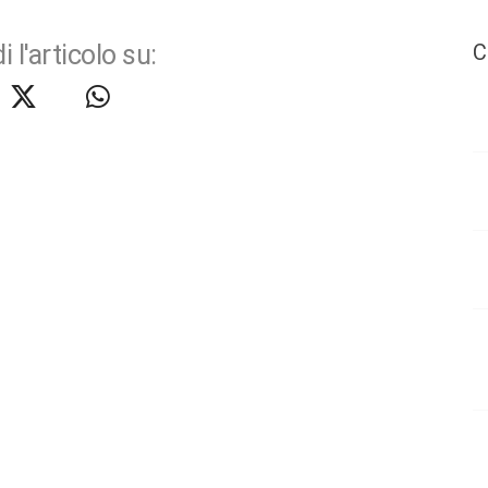
i l'articolo su:
C