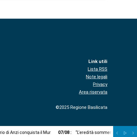
Link utili
Lista RSS
Note legali
Privacy
Area riservata
©2025 Regione Basilicata
ario di Anzi conquista il Mur
07
/
08
:
“L’eredità sommersa”: un viaggi