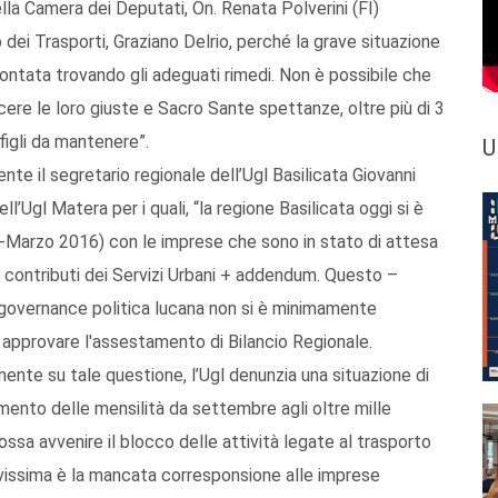
la Camera dei Deputati, On. Renata Polverini (FI)
 dei Trasporti, Graziano Delrio, perché la grave situazione
frontata trovando gli adeguati rimedi. Non è possibile che
cere le loro giuste e Sacro Sante spettanze, oltre più di 3
 figli da mantenere”.
U
te il segretario regionale dell’Ugl Basilicata Giovanni
l’Ugl Matera per i quali, “la regione Basilicata oggi si è
io-Marzo 2016) con le imprese che sono in stato di attesa
i contributi dei Servizi Urbani + addendum. Questo –
a governance politica lucana non si è minimamente
approvare l'assestamento di Bilancio Regionale.
mente su tale questione, l’Ugl denunzia una situazione di
ento delle mensilità da settembre agli oltre mille
possa avvenire il blocco delle attività legate al trasporto
avissima è la mancata corresponsione alle imprese