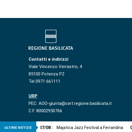
Contatti e indirizzi
Viale Vincenzo Verrastro, 4
85100 Potenza PZ
Tel 0971 661111
URP
PEC: AOO-giunta@cert.regione.basilicata.it
C.F. 80002950766
ULTIME NOTIZIE
07
/
08
:
Majatica Jazz Festival a Ferrandina