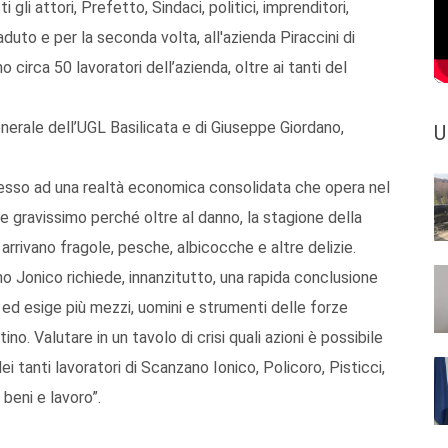
gli attori, Prefetto, Sindaci, politici, imprenditori,
aduto e per la seconda volta, all'azienda Piraccini di
o circa 50 lavoratori dell’azienda, oltre ai tanti del
nerale dell’UGL Basilicata e di Giuseppe Giordano,
U
cesso ad una realtà economica consolidata che opera nel
le gravissimo perché oltre al danno, la stagione della
arrivano fragole, pesche, albicocche e altre delizie.
o Jonico richiede, innanzitutto, una rapida conclusione
o ed esige più mezzi, uomini e strumenti delle forze
no. Valutare in un tavolo di crisi quali azioni è possibile
 tanti lavoratori di Scanzano Ionico, Policoro, Pisticci,
 beni e lavoro”.