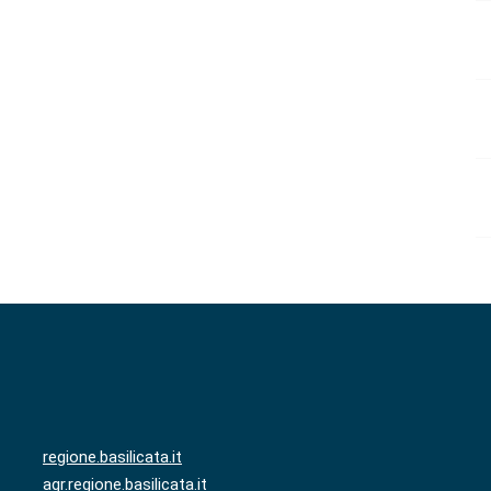
regione.basilicata.it
agr.regione.basilicata.it