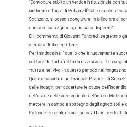
“Convocare subito un vertice istituzionale con tutti 
sindacati e forze di Polizia affinché ciò che è acc
Scanzano, si possa scongiurare. In bilico ora ci son
comprensorio agricolo, che sono disperati”.
E’ il commento di Giovanni Tancredi, segretario ge
membro della segreteria.
Per i sindacalisti “ quello che è nuovamente suc
settore dell'ortofrutta da diversi anni, è un segna
frutta è nel vivo, in questo periodo nel magazzino 
Quanto accaduto nell’azienda Piraccini di Scanzan
delle indagini per accertare le cause dell’incendi
dell’ordine nelle aree agricole dell’intero Metaponti
mettere in campo a sostegno degli agricoltori e dei
Rotondella i quali, da anni sono vittime perdenti di