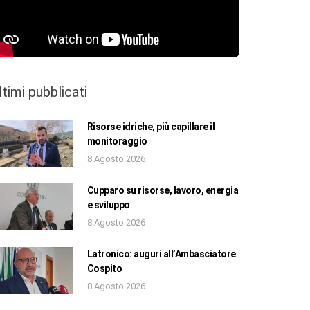
ltimi pubblicati
Risorse idriche, più capillare il
monitoraggio
8 Agosto 2026
Cupparo su risorse, lavoro, energia
e sviluppo
8 Agosto 2026
Latronico: auguri all’Ambasciatore
Cospito
8 Agosto 2026