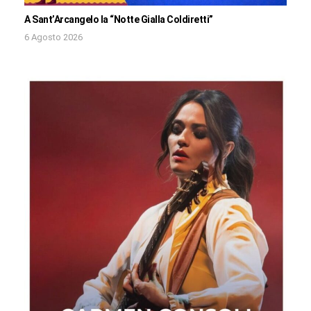
A Sant’Arcangelo la “Notte Gialla Coldiretti”
6 Agosto 2026