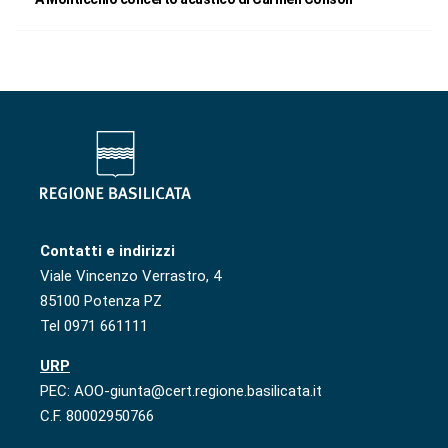
Contatti e indirizzi
Viale Vincenzo Verrastro, 4
85100 Potenza PZ
Tel 0971 661111
URP
PEC: AOO-giunta@cert.regione.basilicata.it
C.F. 80002950766