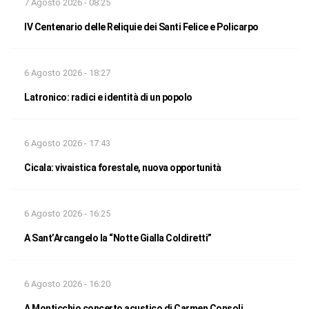
7 Agosto 2026 - 08:25
IV Centenario delle Reliquie dei Santi Felice e Policarpo
6 Agosto 2026 - 18:27
Latronico: radici e identità di un popolo
6 Agosto 2026 - 17:43
Cicala: vivaistica forestale, nuova opportunità
6 Agosto 2026 - 16:25
A Sant’Arcangelo la “Notte Gialla Coldiretti”
6 Agosto 2026 - 16:20
A Monticchio concerto acustico di Carmen Consoli