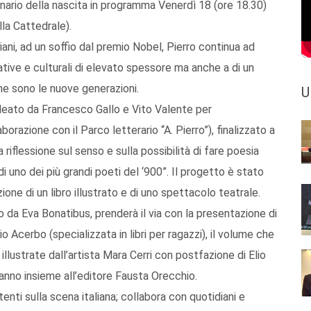
enario della nascita in programma Venerdì 18 (ore 18.30)
la Cattedrale).
iani, ad un soffio dal premio Nobel, Pierro continua ad
tive e culturali di elevato spessore ma anche a di un
che sono le nuove generazioni.
U
ideato da Francesco Gallo e Vito Valente per
orazione con il Parco letterario “A. Pierro”), finalizzato a
la riflessione sul senso e sulla possibilità di fare poesia
i uno dei più grandi poeti del ‘900”. Il progetto è stato
ione di un libro illustrato e di uno spettacolo teatrale.
da Eva Bonatibus, prenderà il via con la presentazione di
o Acerbo (specializzata in libri per ragazzi), il volume che
illustrate dall’artista Mara Cerri con postfazione di Elio
ranno insieme all’editore Fausta Orecchio.
tenti sulla scena italiana; collabora con quotidiani e