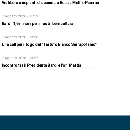
Via libera a impianti di accumulo Bess a Melfi e Picerno
7 Agosto 2026 - 15:59
Bardi: 1,6 milioni per i nostri beni culturali
7 Agosto 2026 - 13:58
Una call per il logo del “Tartufo Bianco Serrapotamo”
7 Agosto 2026 - 13:57
Incontro tra il Presidente Bardi e l’on. Mattia