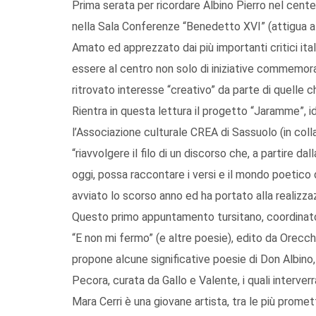
Prima serata per ricordare Albino Pierro nel cent
nella Sala Conferenze “Benedetto XVI” (attigua al
Amato ed apprezzato dai più importanti critici ital
essere al centro non solo di iniziative commemora
ritrovato interesse “creativo” da parte di quelle 
Rientra in questa lettura il progetto “Jaramme”, 
l’Associazione culturale CREA di Sassuolo (in collab
“riavvolgere il filo di un discorso che, a partire dal
oggi, possa raccontare i versi e il mondo poetico d
avviato lo scorso anno ed ha portato alla realizzaz
Questo primo appuntamento tursitano, coordinato 
“E non mi fermo” (e altre poesie), edito da Orecchi
propone alcune significative poesie di Don Albino, 
Pecora, curata da Gallo e Valente, i quali interver
Mara Cerri è una giovane artista, tra le più promet