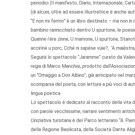
periodici (Il manifesto, Diario, Internazionale, Car
(di alcuni, oltre ad essere illustratrice è anche aut
“E non mi fermo” è un libro destinato – ma non in 
bambino rannicchiato dentro U spurtone; le poesie
Quanne i’ére zinne, U mamone, U spurtone, Stanott
accirìne u porc, Cché ni sapése vùie?, ‘A maièstra
Seguirà lo spettacolo “Jaramme” curato da Valente
regia di Marco Manchisi, prodotto dall’Associazi
un “Omaggio a Don Albino”, già anticipato nel marz
scomparsa del poeta, con lettura a più voci di au
lingua poetica.
Lo spettacolo è dedicato al racconto della vita di
con parole vecchissime, narrare sentimenti antic
L’iniziativa tursitana è del Parco letterario “A. P
della Regione Basilicata, della Società Dante Aligh