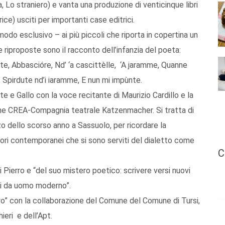
ta, Lo straniero) e vanta una produzione di venticinque libri
rice) usciti per importanti case editrici.
modo esclusivo – ai più piccoli che riporta in copertina un
 riproposte sono il racconto dell’infanzia del poeta:
e, Abbascióre, Nd’ ‘a cascittèlle, ‘A jaramme, Quanne
, Spirdute nd’i iaramme, E nun mi impùnte.
 e Gallo con la voce recitante di Maurizio Cardillo e la
one CREA-Compagnia teatrale Katzenmacher. Si tratta di
o dello scorso anno a Sassuolo, per ricordare la
tori contemporanei che si sono serviti del dialetto come
C
 Pierro e “del suo mistero poetico: scrivere versi nuovi
hi da uomo moderno”.
ierro” con la collaborazione del Comune del Comune di Tursi,
ieri e dell’Apt.