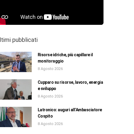
ltimi pubblicati
Risorse idriche, più capillare il
monitoraggio
8 Agosto 2026
Cupparo su risorse, lavoro, energia
e sviluppo
8 Agosto 2026
Latronico: auguri all’Ambasciatore
Cospito
8 Agosto 2026