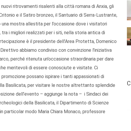
i nuovi ritrovamenti risalenti alla città romana di Anxia, gli
ritonio e il Satiro bronzeo, il Santuario di Serra-Lustrante,
 una mostra allestita per l’occasione dove i visitatori
 i migliori realizzati per i siti, nella storia antica di
partecipazione è il presidente dell’Area Protetta, Domenico
o Direttivo abbiamo condiviso con convinzione l’iniziativa
arco, perché ritenuta un’occasione straordinaria per dare
he meritevoli di essere conosciute e visitate. Ci
promozione possano ispirare i tanti appassionati di
C
lla Basilicata, per visitare le nostre altrettanto splendide
osizione dell’evento – aggiunge la nota – i Sindaci dei
cheologici della Basilicata, il Dipartimento di Scienze
a, in particolar modo Maria Chiara Monaco, professore