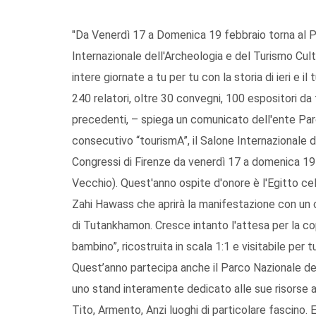
"Da Venerdì 17 a Domenica 19 febbraio torna al Pa
Internazionale dell'Archeologia e del Turismo Cult
intere giornate a tu per tu con la storia di ieri e il
240 relatori, oltre 30 convegni, 100 espositori da
precedenti, – spiega un comunicato dell'ente Par
consecutivo “tourismA”, il Salone Internazionale d
Congressi di Firenze da venerdì 17 a domenica 19 
Vecchio). Quest'anno ospite d'onore è l'Egitto ce
Zahi Hawass che aprirà la manifestazione con un 
di Tutankhamon. Cresce intanto l'attesa per la co
bambino”, ricostruita in scala 1:1 e visitabile per tu
Quest’anno partecipa anche il Parco Nazionale del
uno stand interamente dedicato alle sue risorse
Tito, Armento, Anzi luoghi di particolare fascino.