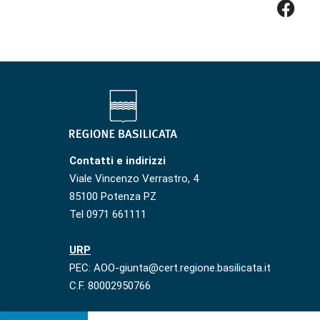
Contatti e indirizzi
Viale Vincenzo Verrastro, 4
85100 Potenza PZ
Tel 0971 661111
URP
PEC: AOO-giunta@cert.regione.basilicata.it
C.F. 80002950766