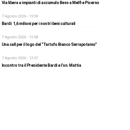
Via libera a impianti di accumulo Bess a Melfi e Picerno
7 Agosto 2026 - 15:59
Bardi: 1,6 milioni per i nostri beni culturali
7 Agosto 2026 - 13:58
Una call per il logo del “Tartufo Bianco Serrapotamo”
7 Agosto 2026 - 13:57
Incontro tra il Presidente Bardi e l’on. Mattia