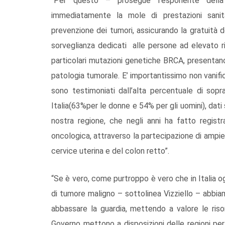
“Per questo – prosegue l’esponente della
immediatamente la mole di prestazioni sanit
prevenzione dei tumori, assicurando la gratuità de
sorveglianza dedicati alle persone ad elevato ri
particolari mutazioni genetiche BRCA, presentano 
patologia tumorale. E’ importantissimo non vanifica
sono testimoniati dall’alta percentuale di sopr
Italia(63%per le donne e 54% per gli uomini), dati 
nostra regione, che negli anni ha fatto regist
oncologica, attraverso la partecipazione di ampie
cervice uterina e del colon retto”.
“Se è vero, come purtroppo è vero che in Italia o
di tumore maligno – sottolinea Vizziello – abbiam
abbassare la guardia, mettendo a valore le riso
Governo mettono a disposizioni delle regioni per