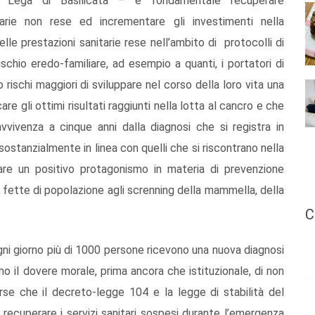
 Lega di Basilicata – è fondamentale recuperare
arie non rese ed incrementare gli investimenti nella
lle prestazioni sanitarie rese nell’ambito di protocolli di
schio eredo-familiare, ad esempio a quanti, i portatori di
rischi maggiori di sviluppare nel corso della loro vita una
re gli ottimi risultati raggiunti nella lotta al cancro e che
avvivenza a cinque anni dalla diagnosi che si registra in
sostanzialmente in linea con quelli che si riscontrano nella
rare un positivo protagonismo in materia di prevenzione
 fette di popolazione agli screnning della mammella, della
C
gni giorno più di 1000 persone ricevono una nuova diagnosi
o il dovere morale, prima ancora che istituzionale, di non
rse che il decreto-legge 104 e la legge di stabilità del
 recuperare i servizi sanitari sospesi durante l’emergenza