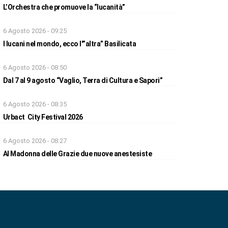
L’Orchestra che promuove la “lucanità”
6 Agosto 2026 - 09:25
I lucani nel mondo, ecco l'”altra” Basilicata
6 Agosto 2026 - 08:50
Dal 7 al 9 agosto “Vaglio, Terra di Cultura e Sapori”
6 Agosto 2026 - 08:35
Urbact City Festival 2026
6 Agosto 2026 - 08:27
Al Madonna delle Grazie due nuove anestesiste