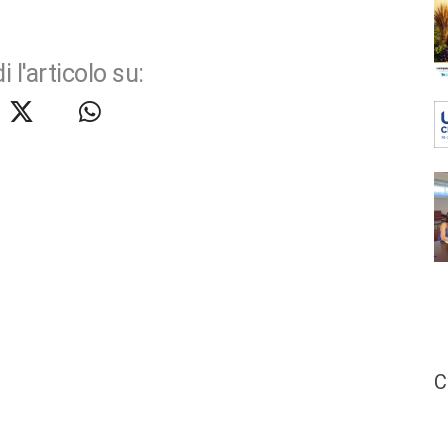
i l'articolo su:
C